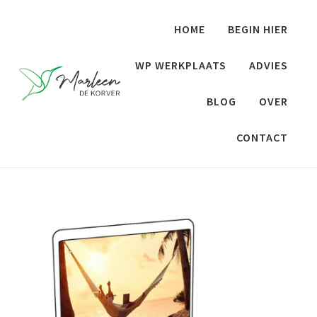
Door naar de hoofd inhoud
Skip to header right navigation
Skip to site footer
HOME
BEGIN HIER
WP WERKPLAATS
ADVIES
BLOG
OVER
Marleen de Korver
Websites voor wereldverbeteraars
CONTACT