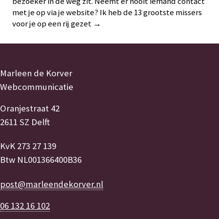
bezoeker in de weg zit. Neemt er nooit iemand contact
met je op via je website? Ik heb de 13 grootste missers
voor je op een rij gezet →
Marleen de Korver
Webcommunicatie
Oranjestraat 42
2611 SZ Delft
KvK 273 27 139
Btw NL001366400B36
post@marleendekorver.nl
06 132 16 102