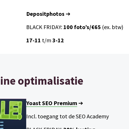
Depositphotos
➔
BLACK FRIDAY:
100 foto’s/€65
(ex. btw)
17-11
t/m
3-12
ne optimalisatie
Yoast SEO Premium
➔
Incl. toegang tot de SEO Academy