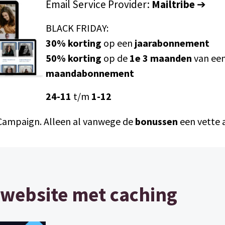
Email Service Provider:
Mailtribe
➔
BLACK FRIDAY:
30% korting
op een
jaarabonnement
50% korting
op de
1e 3 maanden
van ee
maandabonnement
24-11
t/m
1-12
 Campaign. Alleen al vanwege de
bonussen
een vette 
e website met caching