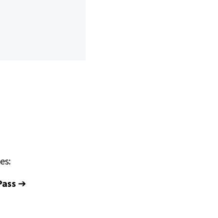
es:
Pass
➔