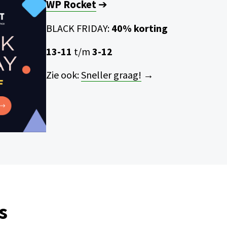
WP Rocket
➔
BLACK FRIDAY:
40% korting
13-11
t/m
3-12
Zie ook:
Sneller graag!
→
s