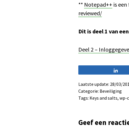
**
Notepad++
is een 
reviewed/
Dit is deel 1 van ee
Deel 2 – Inloggegev
Sha
Laatste update: 28/03/20
Categorie:
Beveiliging
Tags:
Keys and salts
,
wp-c
Lees Inter
Geef een reacti