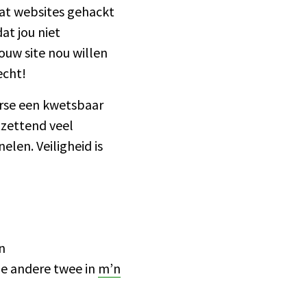
t websites gehackt
at jou niet
uw site nou willen
echt!
erse een kwetsbaar
zettend veel
elen. Veiligheid is
n
 de andere twee in
m’n