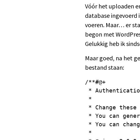
Vóór het uploaden en
database ingevoerd in
voeren. Maar… er sta
begon met WordPress 
Gelukkig heb ik sinds
Maar goed, na het ge
bestand staan:
/**#@+

 * Authenticatio
 *

 * Change these 
 * You can gener
 * You can chang
 *
