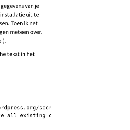
 gegevens van je
nstallatie uit te
en. Toen ik net
ngen meteen over.
!).
he tekst in het
rdpress.org/secret-key/1.1/salt/ WordPres
e all existing cookies. This will force a