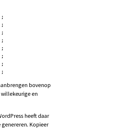
;

;

;

;

;

;

;

);
g aanbrengen bovenop
willekeurige en
WordPress heeft daar
te genereren. Kopieer