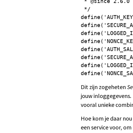
 * @since 2.6.0

 */

define('AUTH_KEY
define('SECURE_A
define('LOGGED_I
define('NONCE_KE
define('AUTH_SAL
define('SECURE_A
define('LOGGED_I
define('NONCE_SA
Dit zijn zogeheten
Se
jouw inloggegevens. 
vooral unieke combin
Hoe kom je daar nou 
een service voor, om 