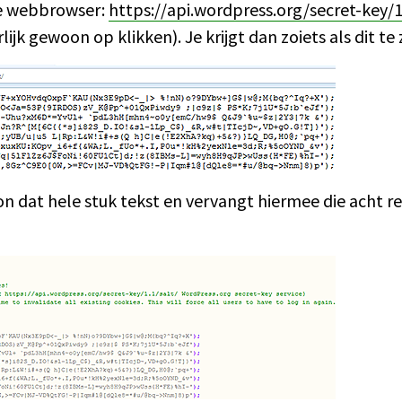
 je webbrowser:
https://api.wordpress.org/secret-key/1
lijk gewoon op klikken). Je krijgt dan zoiets als dit te 
n dat hele stuk tekst en vervangt hiermee die acht re