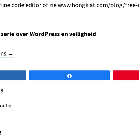
fijne code editor of zie
www.hongkiat.com/blog/free-c
n serie over WordPress en veiligheid
ens →
re
Share
18
onfig
acties
e