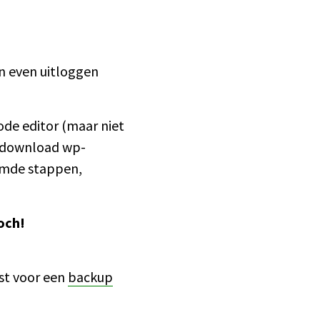
n even uitloggen
de editor (maar niet
, download wp-
emde stappen,
toch!
erst voor een
backup